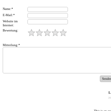
Name:*
E-Mail:*
Website im
Internet:
Bewertung:
Mitteilung:*
L
20
This is an a