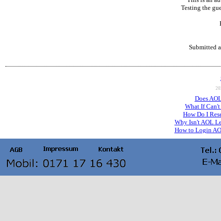
Testing the gu
Submitted a
20
Does AOL
What If Can'
How Do I Res
Why Isn't AOL L
How to Login AO
How to Access 
AOL Mail
Why Can't I S
How to Rese
How to Recover 
How to Rec
How to 
AOL Mail Login Feat
How to Cha
How Do I Ch
How Do I Update